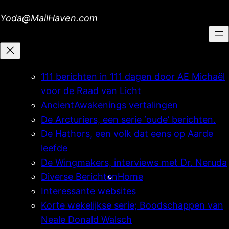
Skip
Yoda@MailHaven.com
to
content
111 berichten in 111 dagen door AE Michaël
voor de Raad van Licht
AncientAwakenings vertalingen
De Arcturiers, een serie ‘oude’ berichten.
De Hathors, een volk dat eens op Aarde
leefde
De Wingmakers, interviews met Dr. Neruda
Diverse Berichten
Home
Interessante websites
Korte wekelijkse serie; Boodschappen van
Neale Donald Walsch