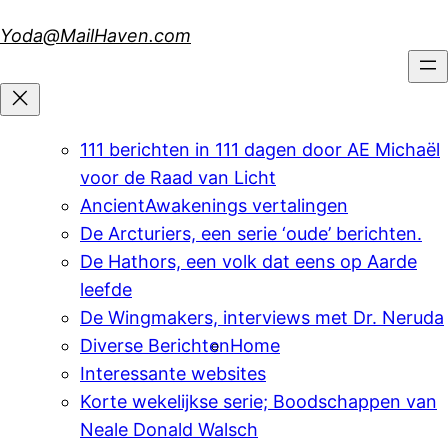
Skip
Yoda@MailHaven.com
to
content
111 berichten in 111 dagen door AE Michaël
voor de Raad van Licht
AncientAwakenings vertalingen
De Arcturiers, een serie ‘oude’ berichten.
De Hathors, een volk dat eens op Aarde
leefde
De Wingmakers, interviews met Dr. Neruda
Diverse Berichten
Home
Interessante websites
Korte wekelijkse serie; Boodschappen van
Neale Donald Walsch