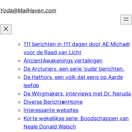
Skip
Yoda@MailHaven.com
to
content
111 berichten in 111 dagen door AE Michaël
voor de Raad van Licht
AncientAwakenings vertalingen
De Arcturiers, een serie ‘oude’ berichten.
De Hathors, een volk dat eens op Aarde
leefde
De Wingmakers, interviews met Dr. Neruda
Diverse Berichten
Home
Interessante websites
Korte wekelijkse serie; Boodschappen van
Neale Donald Walsch