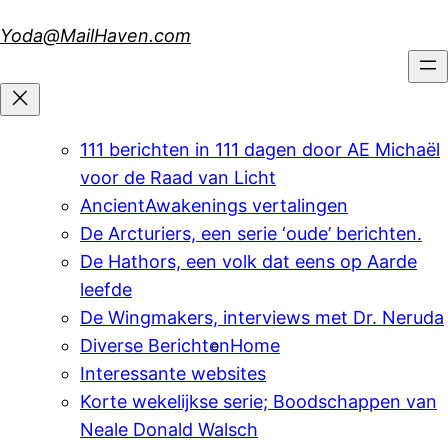
Skip
Yoda@MailHaven.com
to
content
111 berichten in 111 dagen door AE Michaël
voor de Raad van Licht
AncientAwakenings vertalingen
De Arcturiers, een serie ‘oude’ berichten.
De Hathors, een volk dat eens op Aarde
leefde
De Wingmakers, interviews met Dr. Neruda
Diverse Berichten
Home
Interessante websites
Korte wekelijkse serie; Boodschappen van
Neale Donald Walsch