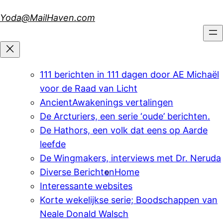
Skip
Yoda@MailHaven.com
to
content
111 berichten in 111 dagen door AE Michaël
voor de Raad van Licht
AncientAwakenings vertalingen
De Arcturiers, een serie ‘oude’ berichten.
De Hathors, een volk dat eens op Aarde
leefde
De Wingmakers, interviews met Dr. Neruda
Diverse Berichten
Home
Interessante websites
Korte wekelijkse serie; Boodschappen van
Neale Donald Walsch