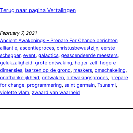
Terug naar pagina Vertalingen
February 7, 2021
Ancient Awakenings – Prepare For Chance berichten
alliantie
, 
ascentieproces
, 
christusbewustzijn
, 
eerste
schepper
, 
event
, 
galactics
, 
geascendeerde meesters
, 
gelukzaligheid
, 
grote ontwaking
, 
hoger zelf
, 
hogere
dimensies
, 
laarzen op de grond
, 
maskers
, 
omschakeling
, 
onafhankelijkheid
, 
ontwaken
, 
ontwakingsproces
, 
prepare
for change
, 
programmering
, 
saint germain
, 
Tsunami
, 
violette vlam
, 
zwaard van waarheid