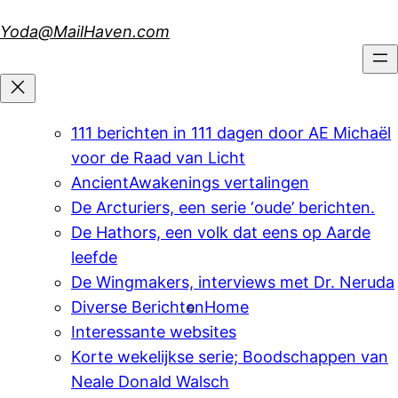
Skip
Yoda@MailHaven.com
to
content
111 berichten in 111 dagen door AE Michaël
voor de Raad van Licht
AncientAwakenings vertalingen
De Arcturiers, een serie ‘oude’ berichten.
De Hathors, een volk dat eens op Aarde
leefde
De Wingmakers, interviews met Dr. Neruda
Diverse Berichten
Home
Interessante websites
Korte wekelijkse serie; Boodschappen van
Neale Donald Walsch