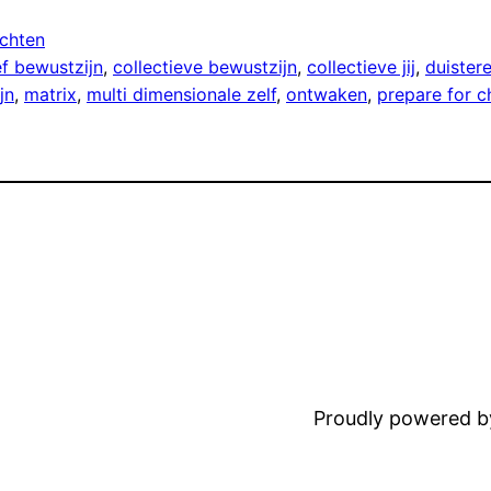
ichten
ef bewustzijn
, 
collectieve bewustzijn
, 
collectieve jij
, 
duister
jn
, 
matrix
, 
multi dimensionale zelf
, 
ontwaken
, 
prepare for 
Proudly powered 