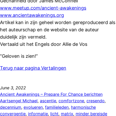
Gechanneld door James McConnell
www.meetup.com/ancient-awakenings
www.ancientawakenings.org
Artikel kan in zijn geheel worden gereproduceerd als
het auteurschap en de website van de auteur
duidelijk zijn vermeld.
Vertaald uit het Engels door Allie de Vos
“Geloven is zien!”
Terug naar pagina Vertalingen
June 3, 2022
Ancient Awakenings – Prepare For Chance berichten
Aartsengel Michael
, 
ascentie
, 
comfortzone
, 
cresendo
, 
decennium
, 
evolueren
, 
familieleden
, 
harmonische
convergentie
, 
informatie
, 
licht
, 
matrix
, 
minder bereisde