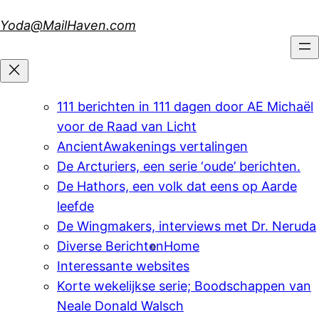
Skip
Yoda@MailHaven.com
to
content
111 berichten in 111 dagen door AE Michaël
voor de Raad van Licht
AncientAwakenings vertalingen
De Arcturiers, een serie ‘oude’ berichten.
De Hathors, een volk dat eens op Aarde
leefde
De Wingmakers, interviews met Dr. Neruda
Diverse Berichten
Home
Interessante websites
Korte wekelijkse serie; Boodschappen van
Neale Donald Walsch