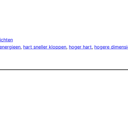
ichten
energieen
, 
hart sneller kloppen
, 
hoger hart
, 
hogere dimensi