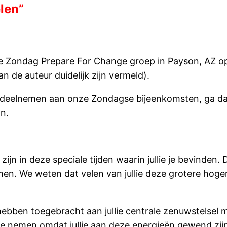
len”
se Zondag Prepare For Change groep in Payson, AZ op
 de auteur duidelijk zijn vermeld).
lt deelnemen aan onze Zondagse bijeenkomsten, ga 
n.
zijn in deze speciale tijden waarin jullie je bevinden
en. We weten dat velen van jullie deze grotere hog
bben toegebracht aan jullie centrale zenuwstelsel ma
te nemen omdat jullie aan deze energieën gewend zijn