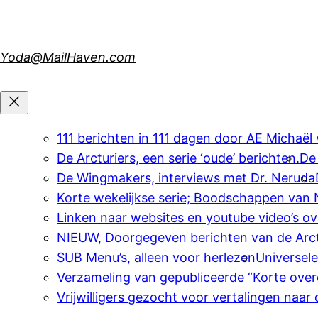
Skip
to
content
Yoda@MailHaven.com
111 berichten in 111 dagen door AE Michaël
De Arcturiers, een serie ‘oude’ berichten.
De
De Wingmakers, interviews met Dr. Neruda
Korte wekelijkse serie; Boodschappen van
Linken naar websites en youtube video’s o
NIEUW, Doorgegeven berichten van de Arct
SUB Menu’s, alleen voor herlezen
Universel
Verzameling van gepubliceerde “Korte over
Vrijwilligers gezocht voor vertalingen naar