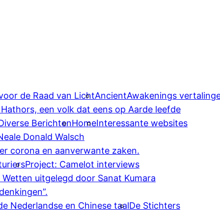
 voor de Raad van Licht
AncientAwakenings vertaling
 Hathors, een volk dat eens op Aarde leefde
Diverse Berichten
Home
Interessante websites
 Neale Donald Walsch
ver corona en aanverwante zaken.
uriers
Project: Camelot interviews
e Wetten uitgelegd door Sanat Kumara
denkingen”.
 de Nederlandse en Chinese taal
De Stichters