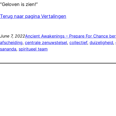
“Geloven is zien!”
Terug naar pagina Vertalingen
June 7, 2022
Ancient Awakenings – Prepare For Chance ber
afscheiding
, 
centrale zenuwstelsel
, 
collectief
, 
duizeligheid
, 
sananda
, 
spiritueel team