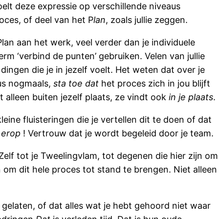
oelt deze expressie op verschillende niveaus
roces, of deel van het P
lan
, zoals jullie zeggen.
Plan aan het werk, veel verder dan je individuele
rm ‘verbind de punten’ gebruiken. Velen van jullie
ingen die je in jezelf voelt. Het weten dat over je
us nogmaals,
sta toe dat
het proces zich in jou blijft
t alleen buiten jezelf plaats, ze vindt ook
in je plaats
.
ine fluisteringen die je vertellen dit te doen of dat
 erop
! Vertrouw dat je wordt begeleid door je team.
Zelf tot je Tweelingvlam, tot degenen die hier zijn om
m dit hele proces tot stand te brengen. Niet alleen
 gelaten, of dat alles wat je hebt gehoord niet waar