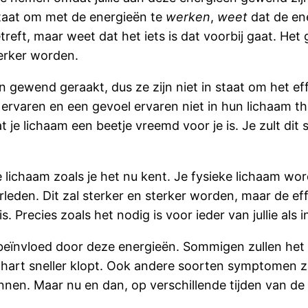
taat om met de energieën te
werken
,
weet
dat de ene
eft, maar weet dat het iets is dat voorbij gaat. Het g
erker worden.
 gewend geraakt, dus ze zijn niet in staat om het ef
ervaren en een gevoel ervaren niet in hun lichaam thu
dat je lichaam een beetje vreemd voor je is. Je zult di
lichaam zoals je het nu kent. Je fysieke lichaam word
erleden. Dit zal sterker en sterker worden, maar de e
Precies zoals het nodig is voor ieder van jullie als i
beïnvloed door deze energieën. Sommigen zullen het a
art sneller klopt. Ook andere soorten symptomen zijn
unnen. Maar nu en dan, op verschillende tijden van de