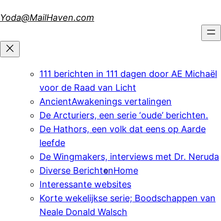
Skip
Yoda@MailHaven.com
to
content
111 berichten in 111 dagen door AE Michaël
voor de Raad van Licht
AncientAwakenings vertalingen
De Arcturiers, een serie ‘oude’ berichten.
De Hathors, een volk dat eens op Aarde
leefde
De Wingmakers, interviews met Dr. Neruda
Diverse Berichten
Home
Interessante websites
Korte wekelijkse serie; Boodschappen van
Neale Donald Walsch