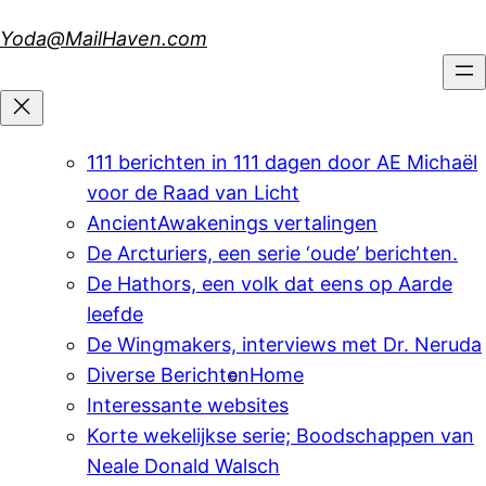
Skip
Yoda@MailHaven.com
to
content
111 berichten in 111 dagen door AE Michaël
voor de Raad van Licht
AncientAwakenings vertalingen
De Arcturiers, een serie ‘oude’ berichten.
De Hathors, een volk dat eens op Aarde
leefde
De Wingmakers, interviews met Dr. Neruda
Diverse Berichten
Home
Interessante websites
Korte wekelijkse serie; Boodschappen van
Neale Donald Walsch