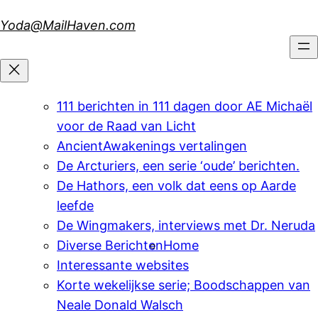
Skip
Yoda@MailHaven.com
to
content
111 berichten in 111 dagen door AE Michaël
voor de Raad van Licht
AncientAwakenings vertalingen
De Arcturiers, een serie ‘oude’ berichten.
De Hathors, een volk dat eens op Aarde
leefde
De Wingmakers, interviews met Dr. Neruda
Diverse Berichten
Home
Interessante websites
Korte wekelijkse serie; Boodschappen van
Neale Donald Walsch