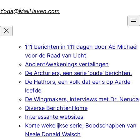
Skip
Yoda@MailHaven.com
to
content
111 berichten in 111 dagen door AE Michaël
voor de Raad van Licht
AncientAwakenings vertalingen
De Arcturiers, een serie ‘oude’ berichten.
De Hathors, een volk dat eens op Aarde
leefde
De Wingmakers, interviews met Dr. Neruda
Diverse Berichten
Home
Interessante websites
Korte wekelijkse serie; Boodschappen van
Neale Donald Walsch