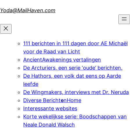
Skip
Yoda@MailHaven.com
to
content
111 berichten in 111 dagen door AE Michaël
voor de Raad van Licht
AncientAwakenings vertalingen
De Arcturiers, een serie ‘oude’ berichten.
De Hathors, een volk dat eens op Aarde
leefde
De Wingmakers, interviews met Dr. Neruda
Diverse Berichten
Home
Interessante websites
Korte wekelijkse serie; Boodschappen van
Neale Donald Walsch