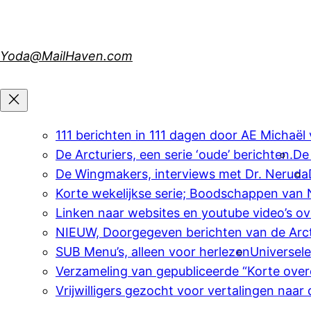
Skip
to
content
Yoda@MailHaven.com
111 berichten in 111 dagen door AE Michaël
De Arcturiers, een serie ‘oude’ berichten.
De
De Wingmakers, interviews met Dr. Neruda
Korte wekelijkse serie; Boodschappen van
Linken naar websites en youtube video’s o
NIEUW, Doorgegeven berichten van de Arct
SUB Menu’s, alleen voor herlezen
Universel
Verzameling van gepubliceerde “Korte over
Vrijwilligers gezocht voor vertalingen naar