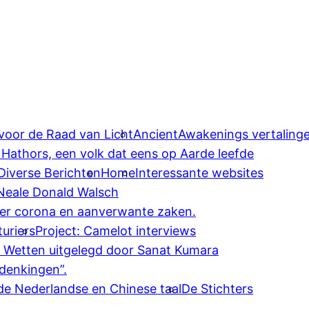
 voor de Raad van Licht
AncientAwakenings vertaling
 Hathors, een volk dat eens op Aarde leefde
Diverse Berichten
Home
Interessante websites
 Neale Donald Walsch
ver corona en aanverwante zaken.
uriers
Project: Camelot interviews
e Wetten uitgelegd door Sanat Kumara
denkingen”.
 de Nederlandse en Chinese taal
De Stichters