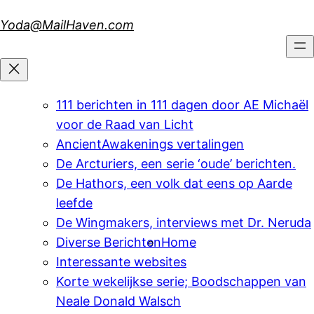
Skip
Yoda@MailHaven.com
to
content
111 berichten in 111 dagen door AE Michaël
voor de Raad van Licht
AncientAwakenings vertalingen
De Arcturiers, een serie ‘oude’ berichten.
De Hathors, een volk dat eens op Aarde
leefde
De Wingmakers, interviews met Dr. Neruda
Diverse Berichten
Home
Interessante websites
Korte wekelijkse serie; Boodschappen van
Neale Donald Walsch