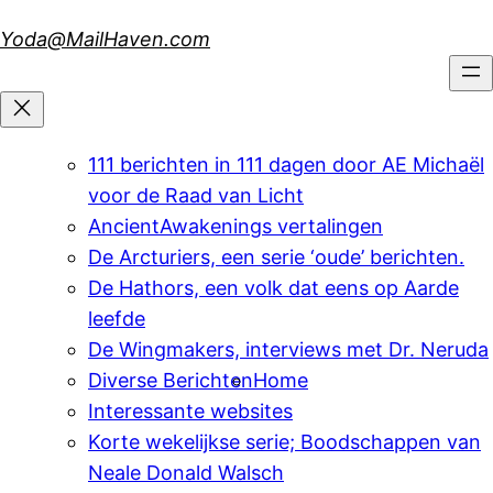
Skip
Yoda@MailHaven.com
to
content
111 berichten in 111 dagen door AE Michaël
voor de Raad van Licht
AncientAwakenings vertalingen
De Arcturiers, een serie ‘oude’ berichten.
De Hathors, een volk dat eens op Aarde
leefde
De Wingmakers, interviews met Dr. Neruda
Diverse Berichten
Home
Interessante websites
Korte wekelijkse serie; Boodschappen van
Neale Donald Walsch