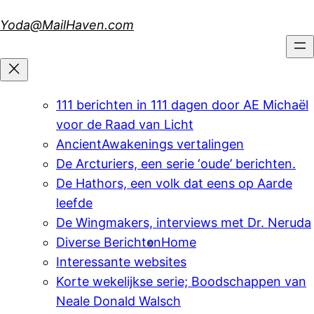
Skip
Yoda@MailHaven.com
to
content
111 berichten in 111 dagen door AE Michaël
voor de Raad van Licht
AncientAwakenings vertalingen
De Arcturiers, een serie ‘oude’ berichten.
De Hathors, een volk dat eens op Aarde
leefde
De Wingmakers, interviews met Dr. Neruda
Diverse Berichten
Home
Interessante websites
Korte wekelijkse serie; Boodschappen van
Neale Donald Walsch