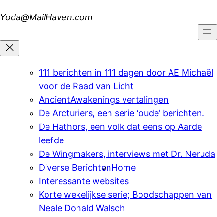
Skip
Yoda@MailHaven.com
to
content
111 berichten in 111 dagen door AE Michaël
voor de Raad van Licht
AncientAwakenings vertalingen
De Arcturiers, een serie ‘oude’ berichten.
De Hathors, een volk dat eens op Aarde
leefde
De Wingmakers, interviews met Dr. Neruda
Diverse Berichten
Home
Interessante websites
Korte wekelijkse serie; Boodschappen van
Neale Donald Walsch