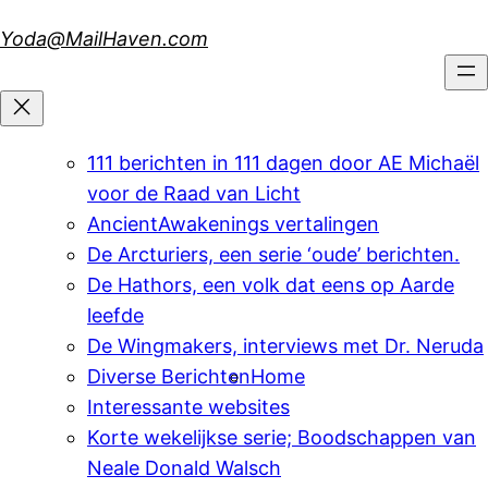
Skip
Yoda@MailHaven.com
to
content
111 berichten in 111 dagen door AE Michaël
voor de Raad van Licht
AncientAwakenings vertalingen
De Arcturiers, een serie ‘oude’ berichten.
De Hathors, een volk dat eens op Aarde
leefde
De Wingmakers, interviews met Dr. Neruda
Diverse Berichten
Home
Interessante websites
Korte wekelijkse serie; Boodschappen van
Neale Donald Walsch