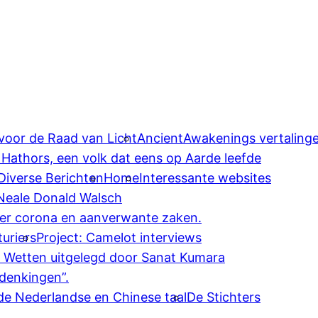
 voor de Raad van Licht
AncientAwakenings vertaling
 Hathors, een volk dat eens op Aarde leefde
Diverse Berichten
Home
Interessante websites
 Neale Donald Walsch
ver corona en aanverwante zaken.
uriers
Project: Camelot interviews
e Wetten uitgelegd door Sanat Kumara
denkingen”.
 de Nederlandse en Chinese taal
De Stichters