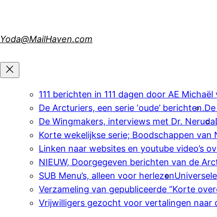
Skip
to
content
Yoda@MailHaven.com
111 berichten in 111 dagen door AE Michaël
De Arcturiers, een serie ‘oude’ berichten.
De
De Wingmakers, interviews met Dr. Neruda
Korte wekelijkse serie; Boodschappen van
Linken naar websites en youtube video’s o
NIEUW, Doorgegeven berichten van de Arct
SUB Menu’s, alleen voor herlezen
Universel
Verzameling van gepubliceerde “Korte over
Vrijwilligers gezocht voor vertalingen naar