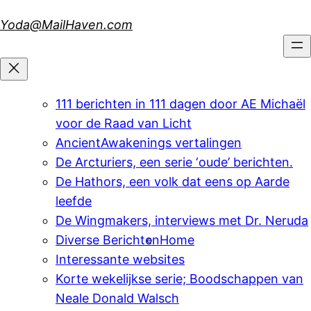
Skip
Yoda@MailHaven.com
to
content
111 berichten in 111 dagen door AE Michaël
voor de Raad van Licht
AncientAwakenings vertalingen
De Arcturiers, een serie ‘oude’ berichten.
De Hathors, een volk dat eens op Aarde
leefde
De Wingmakers, interviews met Dr. Neruda
Diverse Berichten
Home
Interessante websites
Korte wekelijkse serie; Boodschappen van
Neale Donald Walsch