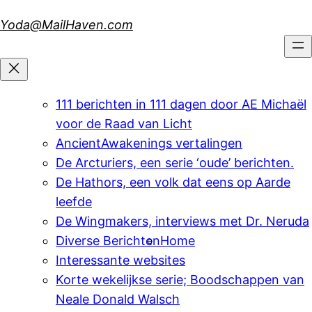
Skip
Yoda@MailHaven.com
to
content
111 berichten in 111 dagen door AE Michaël
voor de Raad van Licht
AncientAwakenings vertalingen
De Arcturiers, een serie ‘oude’ berichten.
De Hathors, een volk dat eens op Aarde
leefde
De Wingmakers, interviews met Dr. Neruda
Diverse Berichten
Home
Interessante websites
Korte wekelijkse serie; Boodschappen van
Neale Donald Walsch