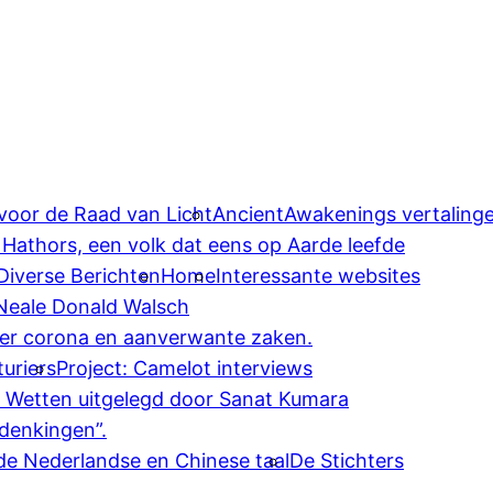
 voor de Raad van Licht
AncientAwakenings vertaling
 Hathors, een volk dat eens op Aarde leefde
Diverse Berichten
Home
Interessante websites
 Neale Donald Walsch
ver corona en aanverwante zaken.
uriers
Project: Camelot interviews
e Wetten uitgelegd door Sanat Kumara
denkingen”.
 de Nederlandse en Chinese taal
De Stichters