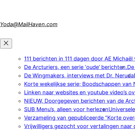
Skip
to
content
Yoda@MailHaven.com
111 berichten in 111 dagen door AE Michaël
De Arcturiers, een serie ‘oude’ berichten.
De
De Wingmakers, interviews met Dr. Neruda
Korte wekelijkse serie; Boodschappen van
Linken naar websites en youtube video’s o
NIEUW, Doorgegeven berichten van de Arct
SUB Menu’s, alleen voor herlezen
Universel
Verzameling van gepubliceerde “Korte over
Vrijwilligers gezocht voor vertalingen naar