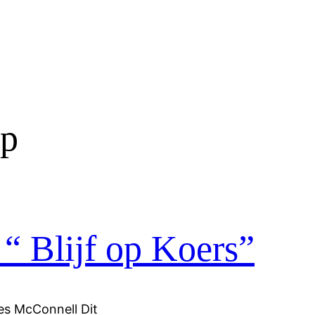
ap
“ Blijf op Koers”
es McConnell Dit