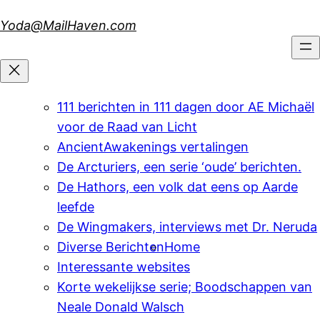
Skip
Yoda@MailHaven.com
to
content
111 berichten in 111 dagen door AE Michaël
voor de Raad van Licht
AncientAwakenings vertalingen
De Arcturiers, een serie ‘oude’ berichten.
De Hathors, een volk dat eens op Aarde
leefde
De Wingmakers, interviews met Dr. Neruda
Diverse Berichten
Home
Interessante websites
Korte wekelijkse serie; Boodschappen van
Neale Donald Walsch