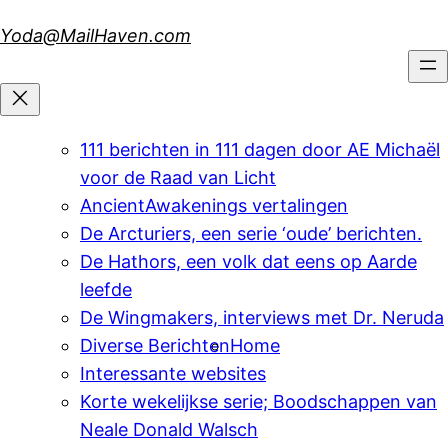
Skip
Yoda@MailHaven.com
to
content
111 berichten in 111 dagen door AE Michaël
voor de Raad van Licht
AncientAwakenings vertalingen
De Arcturiers, een serie ‘oude’ berichten.
De Hathors, een volk dat eens op Aarde
leefde
De Wingmakers, interviews met Dr. Neruda
Diverse Berichten
Home
Interessante websites
Korte wekelijkse serie; Boodschappen van
Neale Donald Walsch