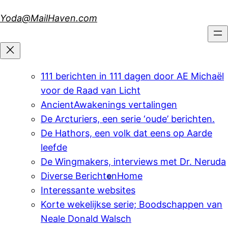
Skip
Yoda@MailHaven.com
to
content
111 berichten in 111 dagen door AE Michaël
voor de Raad van Licht
AncientAwakenings vertalingen
De Arcturiers, een serie ‘oude’ berichten.
De Hathors, een volk dat eens op Aarde
leefde
De Wingmakers, interviews met Dr. Neruda
Diverse Berichten
Home
Interessante websites
Korte wekelijkse serie; Boodschappen van
Neale Donald Walsch