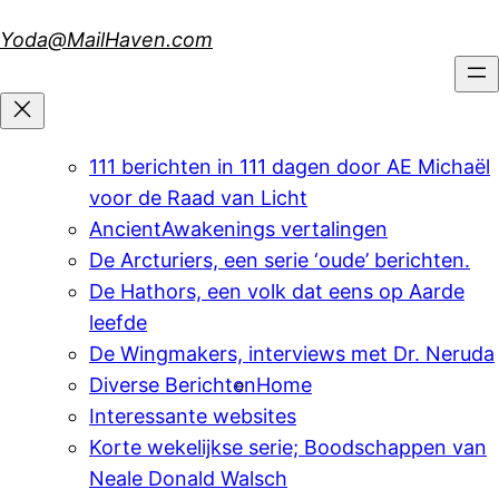
Skip
Yoda@MailHaven.com
to
content
111 berichten in 111 dagen door AE Michaël
voor de Raad van Licht
AncientAwakenings vertalingen
De Arcturiers, een serie ‘oude’ berichten.
De Hathors, een volk dat eens op Aarde
leefde
De Wingmakers, interviews met Dr. Neruda
Diverse Berichten
Home
Interessante websites
Korte wekelijkse serie; Boodschappen van
Neale Donald Walsch