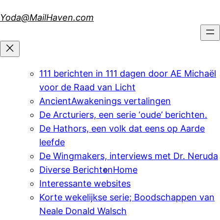
Skip
Yoda@MailHaven.com
to
content
111 berichten in 111 dagen door AE Michaël
voor de Raad van Licht
AncientAwakenings vertalingen
De Arcturiers, een serie ‘oude’ berichten.
De Hathors, een volk dat eens op Aarde
leefde
De Wingmakers, interviews met Dr. Neruda
Diverse Berichten
Home
Interessante websites
Korte wekelijkse serie; Boodschappen van
Neale Donald Walsch