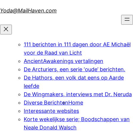
Skip
Yoda@MailHaven.com
to
content
111 berichten in 111 dagen door AE Michaël
voor de Raad van Licht
AncientAwakenings vertalingen
De Arcturiers, een serie ‘oude’ berichten.
De Hathors, een volk dat eens op Aarde
leefde
De Wingmakers, interviews met Dr. Neruda
Diverse Berichten
Home
Interessante websites
Korte wekelijkse serie; Boodschappen van
Neale Donald Walsch