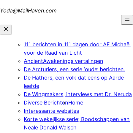
Skip
Yoda@MailHaven.com
to
content
111 berichten in 111 dagen door AE Michaël
voor de Raad van Licht
AncientAwakenings vertalingen
De Arcturiers, een serie ‘oude’ berichten.
De Hathors, een volk dat eens op Aarde
leefde
De Wingmakers, interviews met Dr. Neruda
Diverse Berichten
Home
Interessante websites
Korte wekelijkse serie; Boodschappen van
Neale Donald Walsch