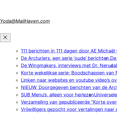
Skip
to
content
Yoda@MailHaven.com
111 berichten in 111 dagen door AE Michaël
De Arcturiers, een serie ‘oude’ berichten.
De
De Wingmakers, interviews met Dr. Neruda
Korte wekelijkse serie; Boodschappen van
Linken naar websites en youtube video’s o
NIEUW, Doorgegeven berichten van de Arct
SUB Menu’s, alleen voor herlezen
Universel
Verzameling van gepubliceerde “Korte over
Vrijwilligers gezocht voor vertalingen naar