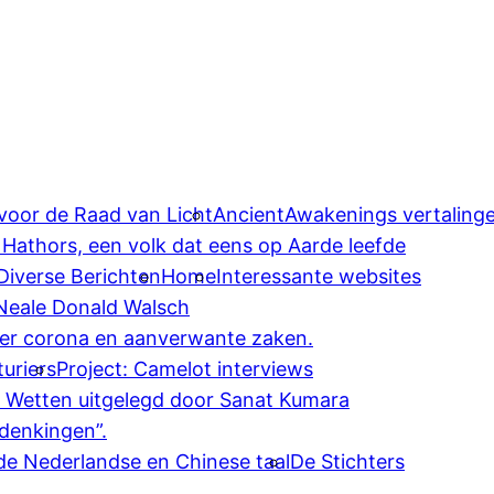
 voor de Raad van Licht
AncientAwakenings vertaling
 Hathors, een volk dat eens op Aarde leefde
Diverse Berichten
Home
Interessante websites
 Neale Donald Walsch
ver corona en aanverwante zaken.
uriers
Project: Camelot interviews
e Wetten uitgelegd door Sanat Kumara
denkingen”.
 de Nederlandse en Chinese taal
De Stichters