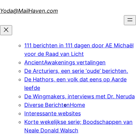
Skip
Yoda@MailHaven.com
to
content
111 berichten in 111 dagen door AE Michaël
voor de Raad van Licht
AncientAwakenings vertalingen
De Arcturiers, een serie ‘oude’ berichten.
De Hathors, een volk dat eens op Aarde
leefde
De Wingmakers, interviews met Dr. Neruda
Diverse Berichten
Home
Interessante websites
Korte wekelijkse serie; Boodschappen van
Neale Donald Walsch