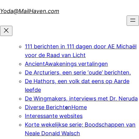
Skip
Yoda@MailHaven.com
to
content
111 berichten in 111 dagen door AE Michaël
voor de Raad van Licht
AncientAwakenings vertalingen
De Arcturiers, een serie ‘oude’ berichten.
De Hathors, een volk dat eens op Aarde
leefde
De Wingmakers, interviews met Dr. Neruda
Diverse Berichten
Home
Interessante websites
Korte wekelijkse serie; Boodschappen van
Neale Donald Walsch