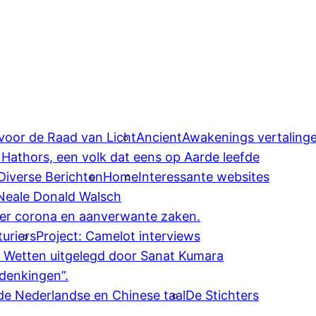
 voor de Raad van Licht
AncientAwakenings vertaling
 Hathors, een volk dat eens op Aarde leefde
Diverse Berichten
Home
Interessante websites
 Neale Donald Walsch
ver corona en aanverwante zaken.
uriers
Project: Camelot interviews
e Wetten uitgelegd door Sanat Kumara
denkingen”.
 de Nederlandse en Chinese taal
De Stichters