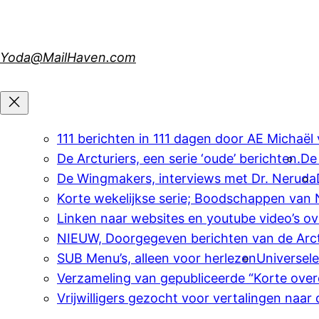
Skip
to
content
Yoda@MailHaven.com
111 berichten in 111 dagen door AE Michaël
De Arcturiers, een serie ‘oude’ berichten.
De
De Wingmakers, interviews met Dr. Neruda
Korte wekelijkse serie; Boodschappen van
Linken naar websites en youtube video’s o
NIEUW, Doorgegeven berichten van de Arct
SUB Menu’s, alleen voor herlezen
Universel
Verzameling van gepubliceerde “Korte over
Vrijwilligers gezocht voor vertalingen naar