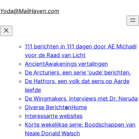
Skip
Yoda@MailHaven.com
to
content
111 berichten in 111 dagen door AE Michaël
voor de Raad van Licht
AncientAwakenings vertalingen
De Arcturiers, een serie ‘oude’ berichten.
De Hathors, een volk dat eens op Aarde
leefde
De Wingmakers, interviews met Dr. Neruda
Diverse Berichten
Home
Interessante websites
Korte wekelijkse serie; Boodschappen van
Neale Donald Walsch