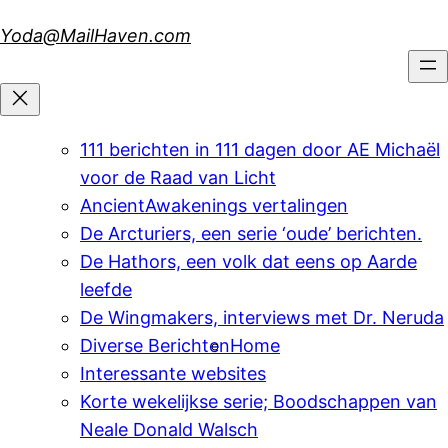
Skip
Yoda@MailHaven.com
to
content
111 berichten in 111 dagen door AE Michaël
voor de Raad van Licht
AncientAwakenings vertalingen
De Arcturiers, een serie ‘oude’ berichten.
De Hathors, een volk dat eens op Aarde
leefde
De Wingmakers, interviews met Dr. Neruda
Diverse Berichten
Home
Interessante websites
Korte wekelijkse serie; Boodschappen van
Neale Donald Walsch