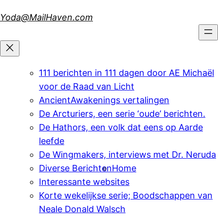
Skip
Yoda@MailHaven.com
to
content
111 berichten in 111 dagen door AE Michaël
voor de Raad van Licht
AncientAwakenings vertalingen
De Arcturiers, een serie ‘oude’ berichten.
De Hathors, een volk dat eens op Aarde
leefde
De Wingmakers, interviews met Dr. Neruda
Diverse Berichten
Home
Interessante websites
Korte wekelijkse serie; Boodschappen van
Neale Donald Walsch