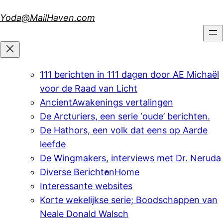
Skip
Yoda@MailHaven.com
to
content
111 berichten in 111 dagen door AE Michaël
voor de Raad van Licht
AncientAwakenings vertalingen
De Arcturiers, een serie ‘oude’ berichten.
De Hathors, een volk dat eens op Aarde
leefde
De Wingmakers, interviews met Dr. Neruda
Diverse Berichten
Home
Interessante websites
Korte wekelijkse serie; Boodschappen van
Neale Donald Walsch