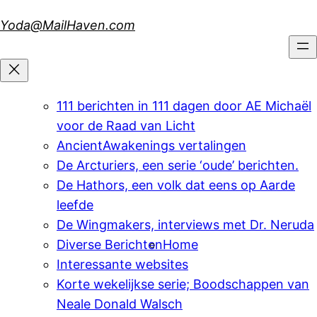
Skip
Yoda@MailHaven.com
to
content
111 berichten in 111 dagen door AE Michaël
voor de Raad van Licht
AncientAwakenings vertalingen
De Arcturiers, een serie ‘oude’ berichten.
De Hathors, een volk dat eens op Aarde
leefde
De Wingmakers, interviews met Dr. Neruda
Diverse Berichten
Home
Interessante websites
Korte wekelijkse serie; Boodschappen van
Neale Donald Walsch