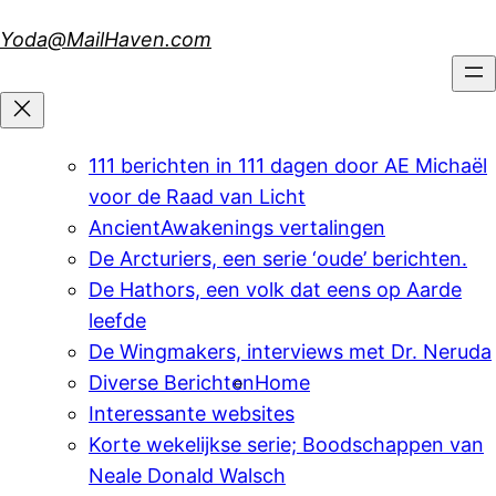
Skip
Yoda@MailHaven.com
to
content
111 berichten in 111 dagen door AE Michaël
voor de Raad van Licht
AncientAwakenings vertalingen
De Arcturiers, een serie ‘oude’ berichten.
De Hathors, een volk dat eens op Aarde
leefde
De Wingmakers, interviews met Dr. Neruda
Diverse Berichten
Home
Interessante websites
Korte wekelijkse serie; Boodschappen van
Neale Donald Walsch