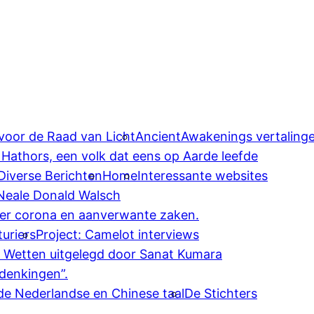
 voor de Raad van Licht
AncientAwakenings vertaling
 Hathors, een volk dat eens op Aarde leefde
Diverse Berichten
Home
Interessante websites
 Neale Donald Walsch
ver corona en aanverwante zaken.
uriers
Project: Camelot interviews
e Wetten uitgelegd door Sanat Kumara
denkingen”.
 de Nederlandse en Chinese taal
De Stichters