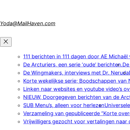
Skip
to
content
Yoda@MailHaven.com
111 berichten in 111 dagen door AE Michaël
De Arcturiers, een serie ‘oude’ berichten.
De
De Wingmakers, interviews met Dr. Neruda
Korte wekelijkse serie; Boodschappen van
Linken naar websites en youtube video’s o
NIEUW, Doorgegeven berichten van de Arct
SUB Menu’s, alleen voor herlezen
Universel
Verzameling van gepubliceerde “Korte over
Vrijwilligers gezocht voor vertalingen naar