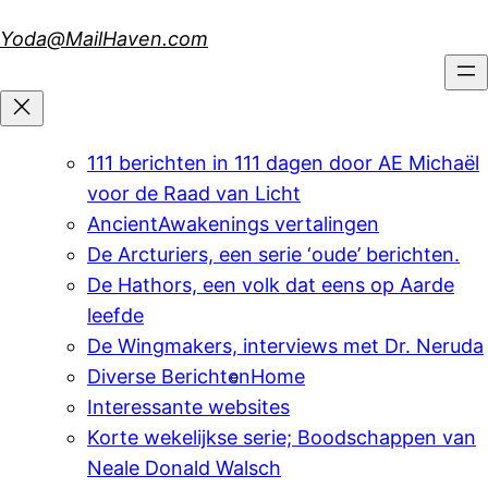
Skip
Yoda@MailHaven.com
to
content
111 berichten in 111 dagen door AE Michaël
voor de Raad van Licht
AncientAwakenings vertalingen
De Arcturiers, een serie ‘oude’ berichten.
De Hathors, een volk dat eens op Aarde
leefde
De Wingmakers, interviews met Dr. Neruda
Diverse Berichten
Home
Interessante websites
Korte wekelijkse serie; Boodschappen van
Neale Donald Walsch